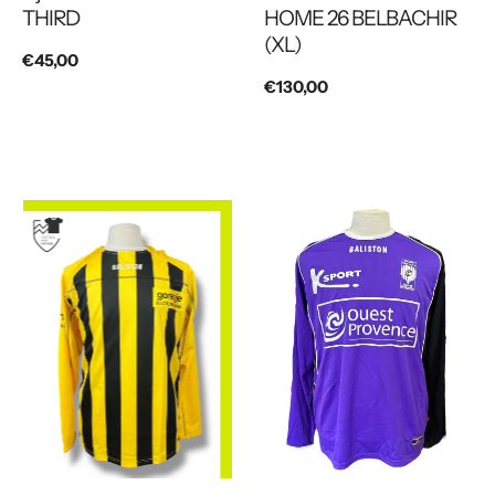
THIRD
HOME 26 BELBACHIR
(XL)
Prix
€45,00
Prix
€130,00
habituel
habituel