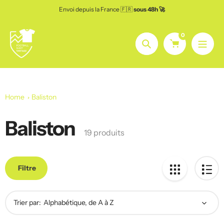
Aller
Envoi depuis la France 🇫🇷
sous 48h 🚀
au
contenu
0
Chercher
Home
Baliston
Baliston
Le
19 produits
recueil:
Filtre
Trier par: