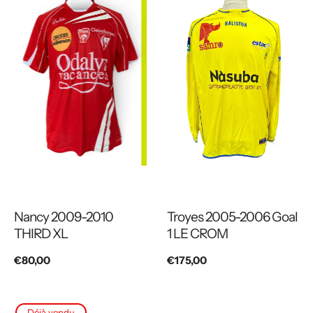
Nancy 2009-2010
Troyes 2005-2006 Goal
THIRD XL
1 LE CROM
Prix
€80,00
Prix
€175,00
habituel
habituel
Déjà vendu