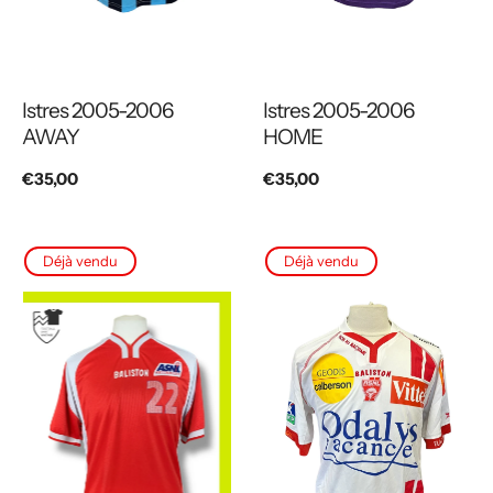
Istres 2005-2006
Istres 2005-2006
AWAY
HOME
Prix
€35,00
Prix
€35,00
habituel
habituel
Déjà vendu
Déjà vendu