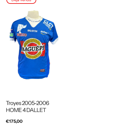
Troyes 2005-2006
HOME 4 DALLET
Prix
€175,00