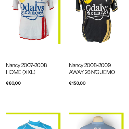
Nancy 2007-2008
Nancy 2008-2009
HOME (XXL)
AWAY 26 N'GUEMO
Prix
€80,00
Prix
€150,00
habituel
habituel