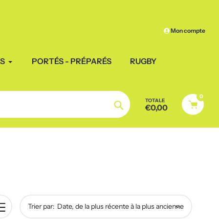
Frais de port
offerts à par
Mon compte
ES
PORTÉS - PRÉPARÉS
RUGBY
0
TOTALE
€0,00
Chercher
Trier par: