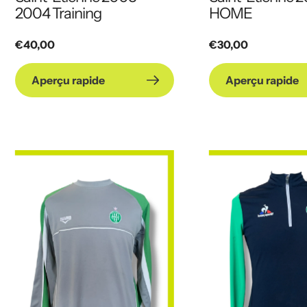
2004 Training
HOME
Prix
€40,00
Prix
€30,00
habituel
habituel
Aperçu rapide
Aperçu rapide