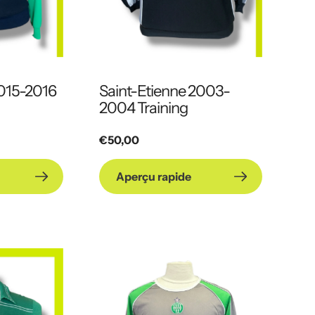
2015-2016
Saint-Etienne 2003-
2004 Training
Prix
€50,00
habituel
Aperçu rapide