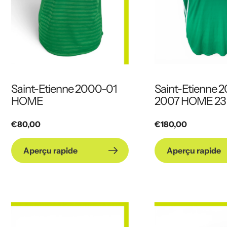
Saint-Etienne 2000-01
Saint-Etienne 
HOME
2007 HOME 23
Prix
€80,00
Prix
€180,00
habituel
habituel
Aperçu rapide
Aperçu rapide