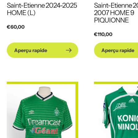
Saint-Etienne 2024-2025
Saint-Etienne 
HOME (L)
2007 HOME 9
PIQUIONNE
Prix
€60,00
Prix
€110,00
habituel
habituel
Aperçu rapide
Aperçu rapide