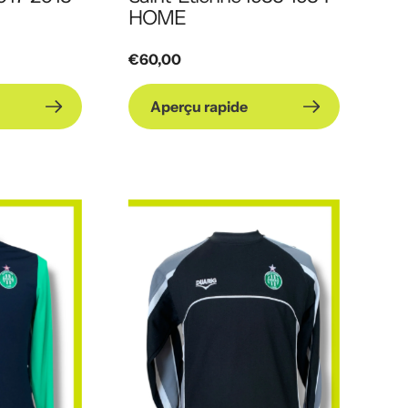
HOME
Prix
€60,00
habituel
Aperçu rapide