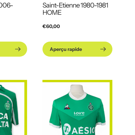
2006-
Saint-Etienne 1980-1981
HOME
Prix
€60,00
habituel
Aperçu rapide