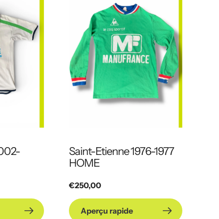
2002-
Saint-Etienne 1976-1977
HOME
Prix
€250,00
habituel
Aperçu rapide