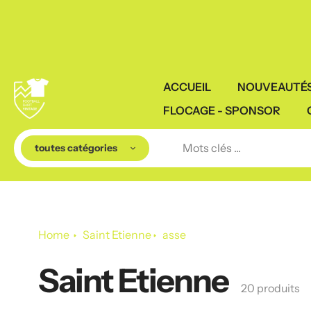
Aller
au
contenu
ACCUEIL
NOUVEAUTÉ
FLOCAGE - SPONSOR
toutes catégories
Home
Saint Etienne
asse
Saint Etienne
Le
20 produits
recueil: