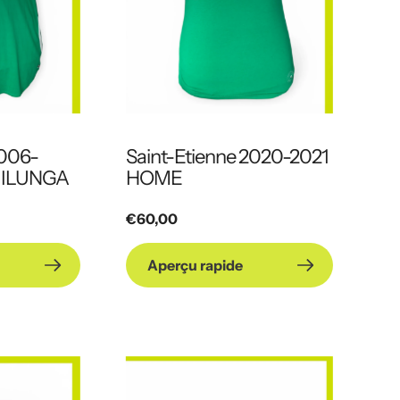
2006-
Saint-Etienne 2020-2021
 ILUNGA
HOME
Prix
€60,00
habituel
Aperçu rapide