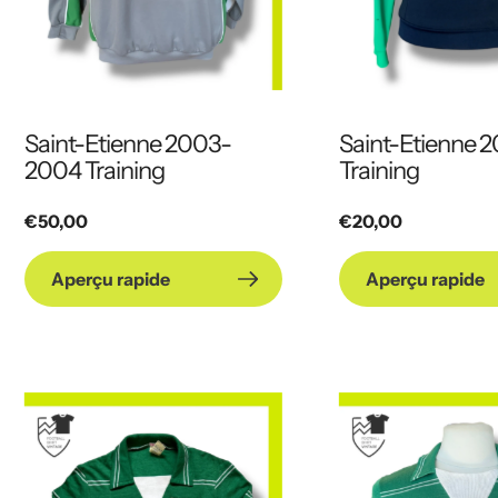
Saint-Etienne 2003-
Saint-Etienne 
2004 Training
Training
Prix
€50,00
Prix
€20,00
habituel
habituel
Aperçu rapide
Aperçu rapide