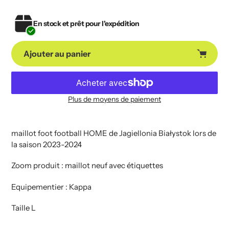
En stock et prêt pour l'expédition
Ajouter au panier
Plus de moyens de paiement
Ajout
de
produit
maillot foot football HOME de Jagiellonia Białystok lors de
à
la saison 2023-2024
votre
Zoom produit : maillot neuf avec étiquettes
panier
Equipementier : Kappa
Taille L