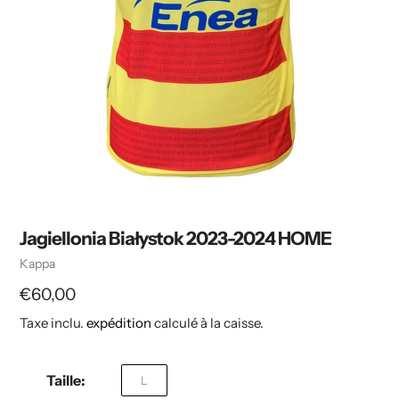
Jagiellonia Białystok 2023-2024 HOME
Vendeuse
Kappa
Prix
€60,00
Taxe inclu.
expédition
calculé à la caisse.
habituel
Taille:
L