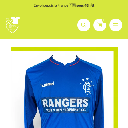
Aller
Envoi depuis la France 🇫🇷
sous 48h 🚀
au
contenu
0
Chercher