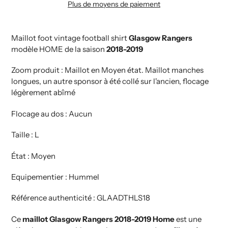
Plus de moyens de paiement
Ajout
de
produit
Maillot foot vintage football shirt
Glasgow Rangers
à
modèle HOME de la saison
2018-2019
votre
Zoom produit : Maillot en Moyen état. Maillot manches
panier
longues, un autre sponsor à été collé sur l'ancien, flocage
légèrement abîmé
Flocage au dos : Aucun
Taille : L
État : Moyen
Equipementier : Hummel
Référence authenticité : GLAADTHLS18
Ce
maillot Glasgow Rangers 2018-2019 Home
est une