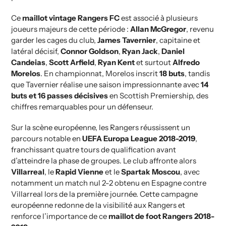
Ce
maillot vintage Rangers FC
est associé à plusieurs
joueurs majeurs de cette période :
Allan McGregor
, revenu
garder les cages du club,
James Tavernier
, capitaine et
latéral décisif,
Connor Goldson
,
Ryan Jack
,
Daniel
Candeias
,
Scott Arfield
,
Ryan Kent
et surtout
Alfredo
Morelos
. En championnat, Morelos inscrit
18 buts
, tandis
que Tavernier réalise une saison impressionnante avec
14
buts et 16 passes décisives
en Scottish Premiership, des
chiffres remarquables pour un défenseur.
Sur la scène européenne, les Rangers réussissent un
parcours notable en
UEFA Europa League 2018-2019
,
franchissant quatre tours de qualification avant
d’atteindre la phase de groupes. Le club affronte alors
Villarreal
, le
Rapid Vienne
et le
Spartak Moscou
, avec
notamment un match nul 2-2 obtenu en Espagne contre
Villarreal lors de la première journée. Cette campagne
européenne redonne de la visibilité aux Rangers et
renforce l’importance de ce
maillot de foot Rangers 2018-