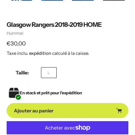
Glasgow Rangers 2018-2019 HOME
Vendeuse
Hummel
Prix
€30,00
Taxe inclu.
expédition
calculé à la caisse.
habituel
Taille:
L
En stock et prêt pour l'expédition
Ajouter au panier