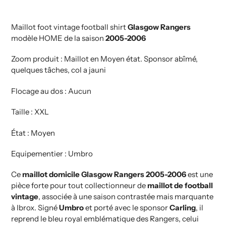
Ajout
de
produit
Maillot foot vintage football shirt
Glasgow Rangers
à
modèle HOME de la saison
2005-2006
votre
Zoom produit : Maillot en Moyen état. Sponsor abîmé,
panier
quelques tâches, col a jauni
Flocage au dos : Aucun
Taille : XXL
État : Moyen
Equipementier : Umbro
Ce
maillot domicile Glasgow Rangers 2005-2006
est une
pièce forte pour tout collectionneur de
maillot de football
vintage
, associée à une saison contrastée mais marquante
à Ibrox. Signé
Umbro
et porté avec le sponsor
Carling
, il
reprend le bleu royal emblématique des Rangers, celui