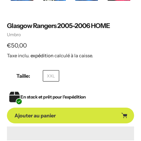
Glasgow Rangers 2005-2006 HOME
Vendeuse
Umbro
Prix
€50,00
Taxe inclu.
expédition
calculé à la caisse.
habituel
Taille:
XXL
En stock et prêt pour l'expédition
Ajouter au panier