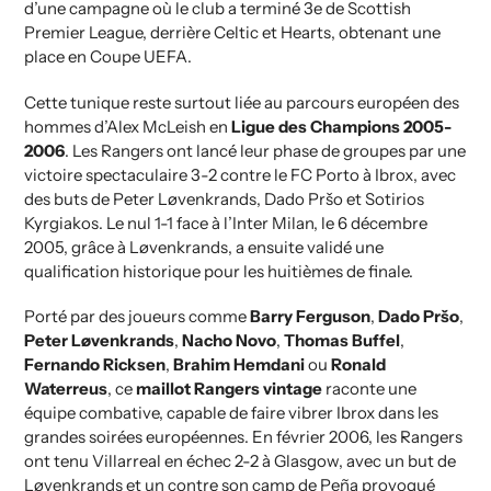
d’une campagne où le club a terminé 3e de Scottish
Premier League, derrière Celtic et Hearts, obtenant une
place en Coupe UEFA.
Cette tunique reste surtout liée au parcours européen des
hommes d’Alex McLeish en
Ligue des Champions 2005-
2006
. Les Rangers ont lancé leur phase de groupes par une
victoire spectaculaire 3-2 contre le FC Porto à Ibrox, avec
des buts de Peter Løvenkrands, Dado Pršo et Sotirios
Kyrgiakos.
Le nul 1-1 face à l’Inter Milan, le 6 décembre
2005, grâce à Løvenkrands, a ensuite validé une
qualification historique pour les huitièmes de finale.
Porté par des joueurs comme
Barry Ferguson
,
Dado Pršo
,
Peter Løvenkrands
,
Nacho Novo
,
Thomas Buffel
,
Fernando Ricksen
,
Brahim Hemdani
ou
Ronald
Waterreus
, ce
maillot Rangers vintage
raconte une
équipe combative, capable de faire vibrer Ibrox dans les
grandes soirées européennes. En février 2006, les Rangers
ont tenu Villarreal en échec 2-2 à Glasgow, avec un but de
Løvenkrands et un contre son camp de Peña provoqué