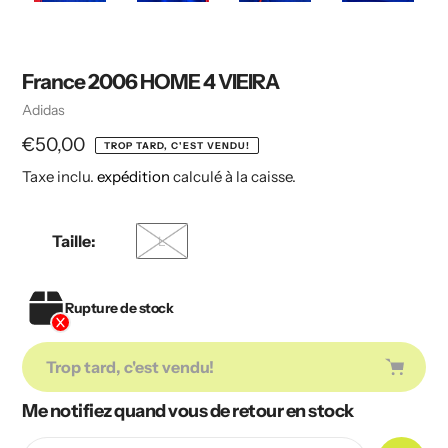
France 2006 HOME 4 VIEIRA
Vendeuse
Adidas
Prix
€50,00
TROP TARD, C'EST VENDU!
Taxe inclu.
expédition
calculé à la caisse.
habituel
Taille:
L
Rupture de stock
Trop tard, c'est vendu!
Me notifiez quand vous de retour en stock
Ajout
de