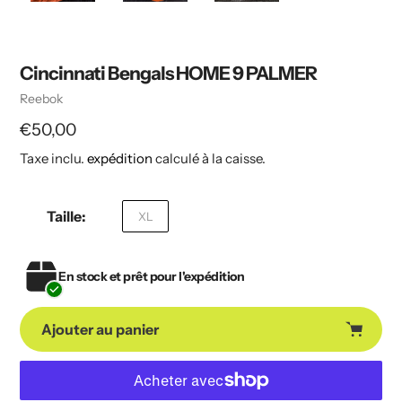
Cincinnati Bengals HOME 9 PALMER
Vendeuse
Reebok
Prix
€50,00
Taxe inclu.
expédition
calculé à la caisse.
habituel
Taille:
XL
En stock et prêt pour l'expédition
Ajouter au panier