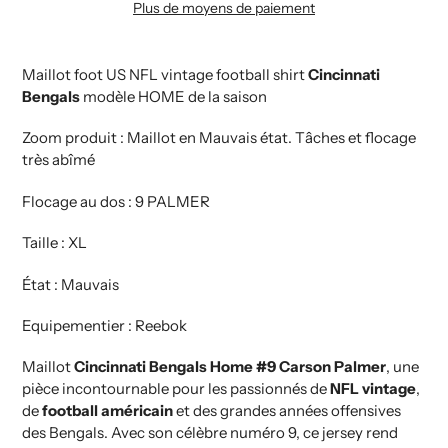
Plus de moyens de paiement
Ajout
de
produit
Maillot foot US NFL vintage football shirt
Cincinnati
à
Bengals
modèle HOME de la saison
votre
Zoom produit : Maillot en Mauvais état. Tâches et flocage
panier
très abîmé
Flocage au dos : 9 PALMER
Taille : XL
État : Mauvais
Equipementier : Reebok
Maillot
Cincinnati Bengals Home #9 Carson Palmer
, une
pièce incontournable pour les passionnés de
NFL vintage
,
de
football américain
et des grandes années offensives
des Bengals. Avec son célèbre numéro 9, ce jersey rend