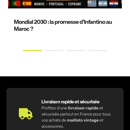
Mondial 2030 : la promesse d’Infantino au
Maroc ?
Livraison rapide et sécurisée
Profitez d’une
livraison rapide
et
sécurisée partout en France pour tous
vos achats de
maillots vintage
et
accessoires.