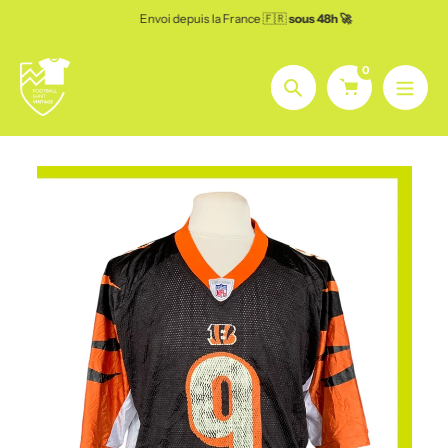
Aller
Envoi depuis la France 🇫🇷
sous 48h 🚀
au
contenu
0
Chercher