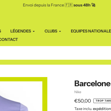
Envoi depuis la France 🇫🇷
sous 48h 🚀
S
LÉGENDES
CLUBS
EQUIPES NATIONAL
CONTACT
Barcelone
Vendeuse
Nike
Prix
€50,00
TROP TARD
Taxe inclu.
expéditio