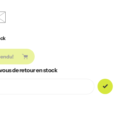
ock
vendu!
vous de retour en stock