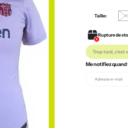
habituel
Taille:
14
Rupture de st
Trop tard, c'est 
Me notifiez quand 
Ajout
de
produit
à
votre
panier