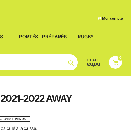
Frais de port
offerts à par
Mon compte
ES
PORTÉS - PRÉPARÉS
RUGBY
0
TOTALE
€0,00
Chercher
 2021-2022 AWAY
, C'EST VENDU!
n
calculé à la caisse.