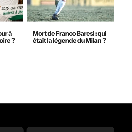
our à
Mort de Franco Baresi : qui
oire ?
était la légende du Milan ?