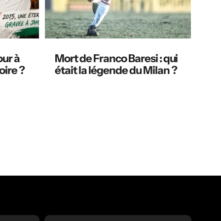
our à
Mort de Franco Baresi : qui
oire ?
était la légende du Milan ?