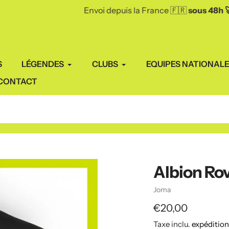
Envoi depuis la France 🇫🇷
sous 48h 🚀
S
LÉGENDES
CLUBS
EQUIPES NATIONAL
CONTACT
Albion Rov
Vendeuse
Joma
Prix
€20,00
Taxe inclu.
expéditio