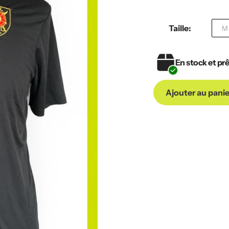
habituel
Taille:
M
En stock et prê
Ajouter au panie
Ajout
de
produit
à
votre
panier