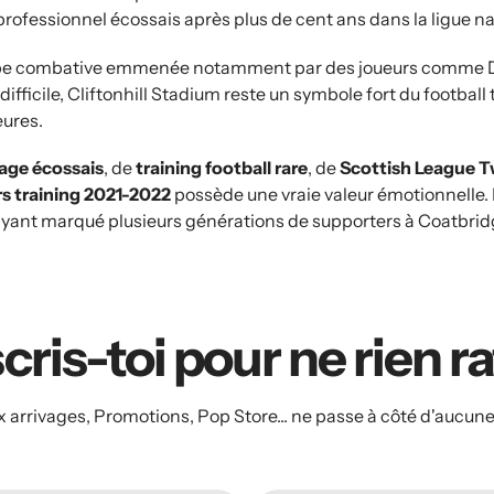
l professionnel écossais après plus de cent ans dans la ligue n
pe combative emmenée notamment par des joueurs comme Dec
ifficile, Cliftonhill Stadium reste un symbole fort du footbal
eures.
tage écossais
, de
training football rare
, de
Scottish League 
rs training 2021-2022
possède une vraie valeur émotionnelle. I
yant marqué plusieurs générations de supporters à Coatbrid
cris-toi pour ne rien r
arrivages, Promotions, Pop Store... ne passe à côté d'aucune