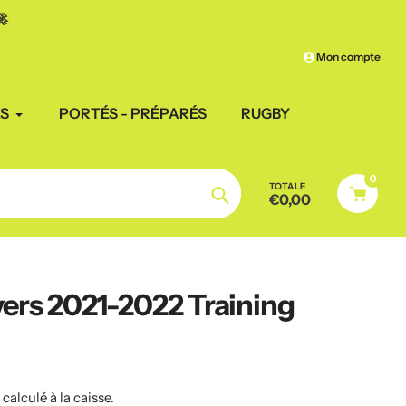
Frais de port
offerts à par
Mon compte
ES
PORTÉS - PRÉPARÉS
RUGBY
0
TOTALE
€0,00
Chercher
ers 2021-2022 Training
n
calculé à la caisse.