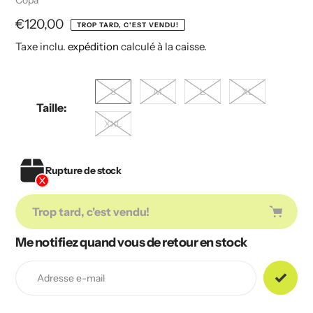
Copa
Prix
€120,00
TROP TARD, C'EST VENDU!
Taxe inclu.
expédition
calculé à la caisse.
habituel
S
M
L
XL
Taille:
XXL
Rupture de stock
Trop tard, c'est vendu!
Me notifiez quand vous de retour en stock
Ajout
de
produit
à
votre