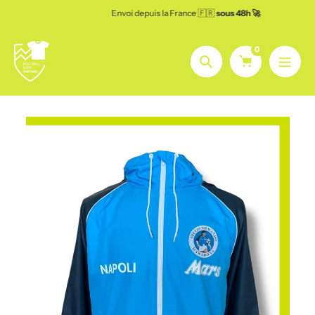
Aller
Envoi depuis la France 🇫🇷
sous 48h 🚀
au
contenu
0
Chercher