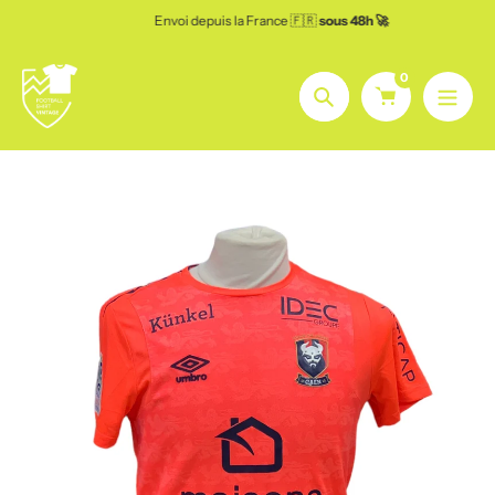
Aller
Envoi depuis la France 🇫🇷
sous 48h 🚀
au
contenu
0
Chercher