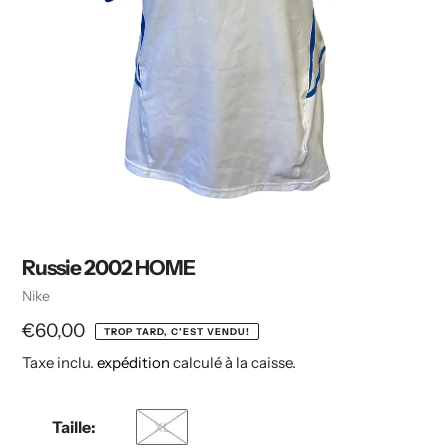
Russie 2002 HOME
Vendeuse
Nike
Prix
€60,00
TROP TARD, C'EST VENDU!
Taxe inclu.
expédition
calculé à la caisse.
habituel
Taille:
XL