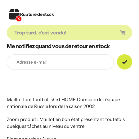
Rupture de stock
Trop tard, c'est vendu!
Me notifiez quand vous de retour en stock
Ajout
de
produit
à
votre
panier
Maillot foot football shirt HOME Domicile de l'équipe
nationale de Russie lors de la saison 2002
Zoom produit : Maillot en bon état présentant toutefois
quelques tâches au niveau du ventre
Flocage au dos : Aucun