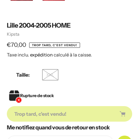
Lille 2004-2005 HOME
Vendeuse
Kipsta
Prix
€70,00
TROP TARD, C'EST VENDU!
Taxe inclu.
expédition
calculé à la caisse.
habituel
Taille:
XXL
Rupture de stock
Trop tard, c'est vendu!
Me notifiez quand vous de retour en stock
Ajout
de