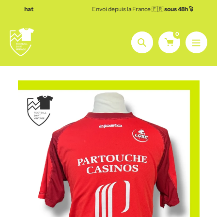
Aller
Envoi depuis la France 🇫🇷
sous 48h 🚀
au
contenu
0
Chercher