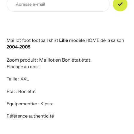
produit
à
votre
panier
Maillot foot football shirt
Lille
modèle HOME de la saison
2004-2005
Zoom produit : Maillot en Bon état état.
Flocage au dos :
Taille : XXL
État : Bon état
Equipementier : Kipsta
Référence authenticité