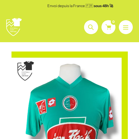
Aller
Envoi depuis la France 🇫🇷
sous 48h 🚀
au
contenu
0
Chercher