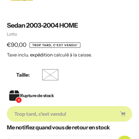
Sedan 2003-2004 HOME
Vendeuse
Lotto
Prix
€90,00
TROP TARD, C'EST VENDU!
Taxe inclu.
expédition
calculé à la caisse.
habituel
Taille:
L
Rupture de stock
Trop tard, c'est vendu!
Me notifiez quand vous de retour en stock
Ajout
de