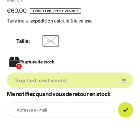
Macron
Prix
€60,00
TROP TARD, C'EST VENDU!
Taxe inclu.
expédition
calculé à la caisse.
habituel
Taille:
XXL
Rupture de stock
Trop tard, c'est vendu!
Me notifiez quand vous de retour en stock
Ajout
de
produit
à
votre
panier