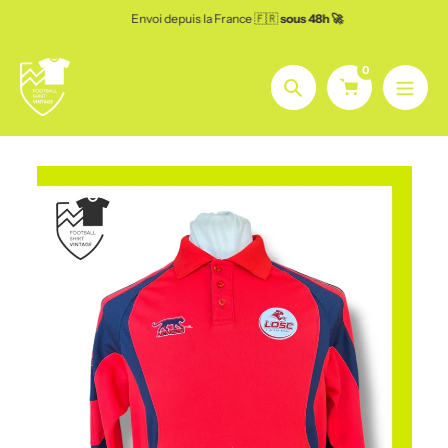
Aller
Envoi depuis la France 🇫🇷
sous 48h 🚀
au
contenu
0
Chercher