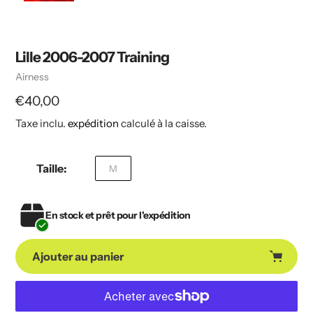
Lille 2006-2007 Training
Vendeuse
Airness
Prix
€40,00
Taxe inclu.
expédition
calculé à la caisse.
habituel
Taille:
M
En stock et prêt pour l'expédition
Ajouter au panier