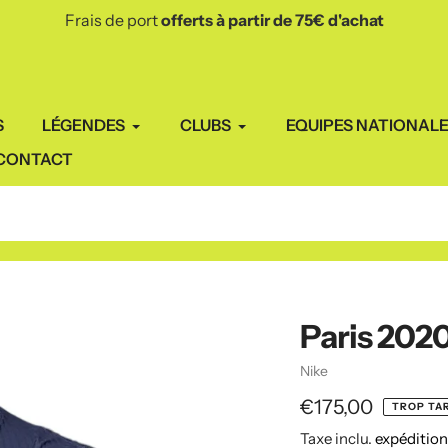
Envoi depuis la France 🇫🇷
sous 48h 🚀
S
LÉGENDES
CLUBS
EQUIPES NATIONAL
CONTACT
Paris 202
Vendeuse
Nike
Prix
€175,00
TROP TAR
Taxe inclu.
expéditio