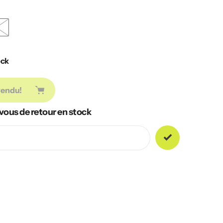
ock
vendu!
vous de retour en stock