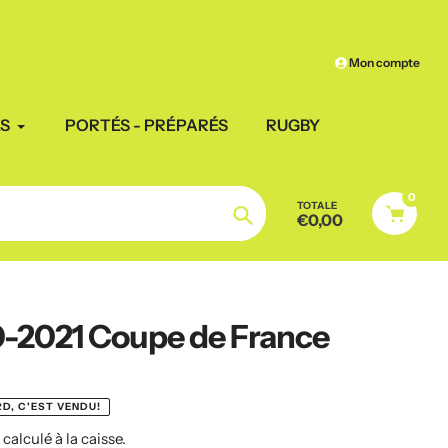
Mon compte
ES
PORTÉS - PRÉPARÉS
RUGBY
0
TOTALE
€0,00
Chercher
0-2021 Coupe de France
D, C'EST VENDU!
n
calculé à la caisse.