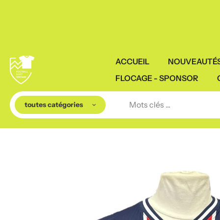
Aller
erts à partir de 75€ d'achat
au
contenu
ACCUEIL
NOUVEAUTÉ
FLOCAGE - SPONSOR
toutes catégories