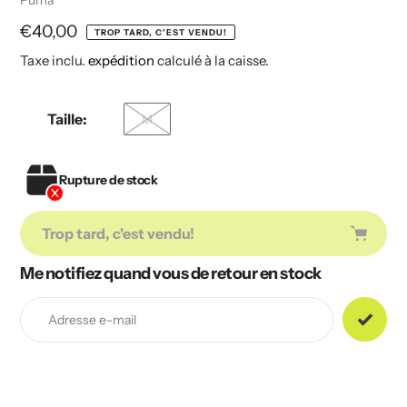
Puma
Prix
€40,00
TROP TARD, C'EST VENDU!
Taxe inclu.
expédition
calculé à la caisse.
habituel
Taille:
M
Rupture de stock
Trop tard, c'est vendu!
Me notifiez quand vous de retour en stock
Ajout
de
produit
à
votre
panier