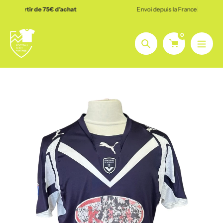
Aller
at
Envoi depuis la France 🇫🇷
sous 48h 🚀
au
contenu
0
Chercher