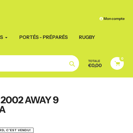
Frais de port
offerts à par
Mon compte
ES
PORTÉS - PRÉPARÉS
RUGBY
0
TOTALE
€0,00
Chercher
 2002 AWAY 9
A
RD, C'EST VENDU!