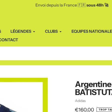
Envoi depuis la France 🇫🇷
sous 48h 🚀
S
LÉGENDES
CLUBS
EQUIPES NATIONAL
CONTACT
Argentine
BATISTUT
Vendeuse
Adidas
Prix
€160,00
TROP TA