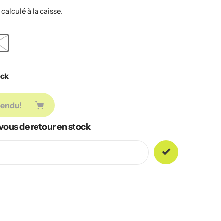
n
calculé à la caisse.
ock
vendu!
vous de retour en stock