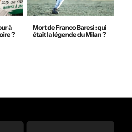
our à
Mort de Franco Baresi : qui
oire ?
était la légende du Milan ?