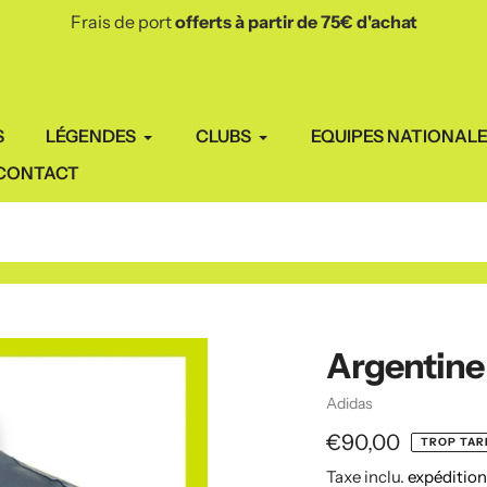
Envoi depuis la France 🇫🇷
sous 48h 🚀
S
LÉGENDES
CLUBS
EQUIPES NATIONAL
CONTACT
Argentine
Vendeuse
Adidas
Prix
€90,00
TROP TARD
Taxe inclu.
expéditio