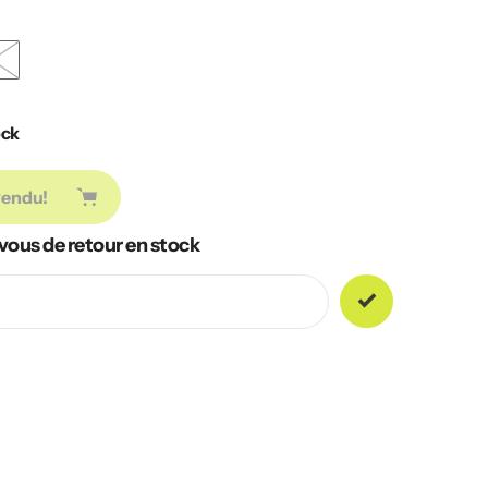
ock
vendu!
vous de retour en stock