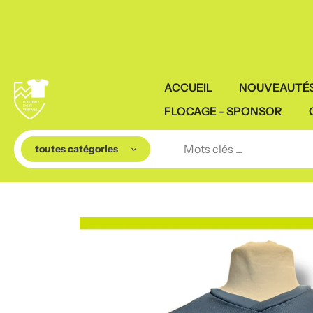
Aller
rts à partir de 75€ d'achat
au
contenu
ACCUEIL
NOUVEAUTÉ
FLOCAGE - SPONSOR
toutes catégories